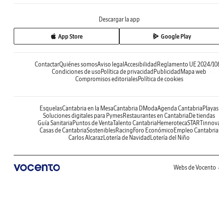
Descargar la app
App Store
Google Play
Contactar
Quiénes somos
Aviso legal
Accesibilidad
Reglamento UE 2024/10
Condiciones de uso
Política de privacidad
Publicidad
Mapa web
Compromisos editoriales
Política de cookies
Esquelas
Cantabria en la Mesa
Cantabria DModa
Agenda Cantabria
Playas
Soluciones digitales para Pymes
Restaurantes en Cantabria
De tiendas
Guía Sanitaria
Puntos de Venta
Talento Cantabria
Hemeroteca
STARTinnov
Casas de Cantabria
Sostenibles
Racing
Foro Económico
Empleo Cantabria
Carlos Alcaraz
Lotería de Navidad
Lotería del Niño
Webs de Vocento