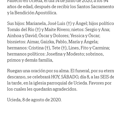
Falleció en Ucieda, el día 14 de junio de 2020, a los 94
años de edad, después de recibir los Santos Sacrament
y la Bendición Apostólica.
Sus hijos: Marianela, José Luis (†) y Ángel; hijos político
Tomás del Río (†) y Maite Rivero; nietos: Sergio y Ana;
Ainhoa y David; Óscar y Dolores; Yessica y Óscar;
bisnietos: Aimar, Gaizka, Pablo, María y Ángela;
hermanos: Cristina (†), Tete (†), Lines, Fito y Carmina;
hermanos políticos: Josefina y Modesto; sobrinos,
primos y demás familia,
Ruegan una oración por su alma. El funeral, por su eter
descanso, se celebrará HOY, SÁBADO, día 8, a las SEIS d
la tarde, en la iglesia parroquial de Ucieda. Favores por
los cuales les quedarán agradecidos.
Ucieda, 8 de agosto de 2020.