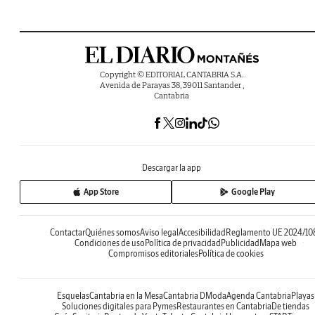
Copyright © EDITORIAL CANTABRIA S.A.
Avenida de Parayas 38, 39011 Santander ,
Cantabria
Descargar la app
App Store
Google Play
Contactar
Quiénes somos
Aviso legal
Accesibilidad
Reglamento UE 2024/10
Condiciones de uso
Política de privacidad
Publicidad
Mapa web
Compromisos editoriales
Política de cookies
Esquelas
Cantabria en la Mesa
Cantabria DModa
Agenda Cantabria
Playas
Soluciones digitales para Pymes
Restaurantes en Cantabria
De tiendas