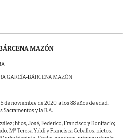
-BÁRCENA MAZÓN
RA
RA GARCÍA-BÁRCENA MAZÓN
a 5 de noviembre de 2020, a los 88 años de edad,
s Sacramentos y la B.A.
lez; hijos, José, Federico, Francisco y Bonifacio;
ado, Mª Teresa Yoldi y Francisca Ceballos; nietos,
y María; bisnieto, Eneko, sobrinos, primos y demás