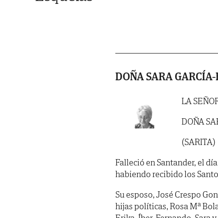
DOÑA SARA GARCÍA
LA SEÑO
DOÑA SA
(SARITA)
Falleció en Santander, el dí
habiendo recibido los Santo
Su esposo, José Crespo Gonzá
hijas políticas, Rosa Mª Bol
Erika, Íber, Fernando, Sara 