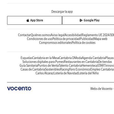
Descargar la app
App Store
Google Play
Contactar
Quiénes somos
Aviso legal
Accesibilidad
Reglamento UE 2024/10
Condiciones de uso
Política de privacidad
Publicidad
Mapa web
Compromisos editoriales
Política de cookies
Esquelas
Cantabria en la Mesa
Cantabria DModa
Agenda Cantabria
Playas
Soluciones digitales para Pymes
Restaurantes en Cantabria
De tiendas
Guía Sanitaria
Puntos de Venta
Talento Cantabria
Hemeroteca
STARTinnov
Casas de Cantabria
Sostenibles
Racing
Foro Económico
Empleo Cantabria
Carlos Alcaraz
Lotería de Navidad
Lotería del Niño
Webs de Vocento