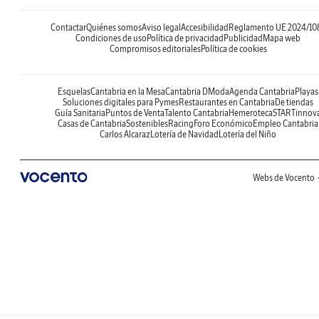
Contactar
Quiénes somos
Aviso legal
Accesibilidad
Reglamento UE 2024/10
Condiciones de uso
Política de privacidad
Publicidad
Mapa web
Compromisos editoriales
Política de cookies
Esquelas
Cantabria en la Mesa
Cantabria DModa
Agenda Cantabria
Playas
Soluciones digitales para Pymes
Restaurantes en Cantabria
De tiendas
Guía Sanitaria
Puntos de Venta
Talento Cantabria
Hemeroteca
STARTinnov
Casas de Cantabria
Sostenibles
Racing
Foro Económico
Empleo Cantabria
Carlos Alcaraz
Lotería de Navidad
Lotería del Niño
Webs de Vocento