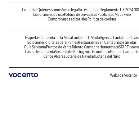
Contactar
Quiénes somos
Aviso legal
Accesibilidad
Reglamento UE 2024/10
Condiciones de uso
Política de privacidad
Publicidad
Mapa web
Compromisos editoriales
Política de cookies
Esquelas
Cantabria en la Mesa
Cantabria DModa
Agenda Cantabria
Playas
Soluciones digitales para Pymes
Restaurantes en Cantabria
De tiendas
Guía Sanitaria
Puntos de Venta
Talento Cantabria
Hemeroteca
STARTinnov
Casas de Cantabria
Sostenibles
Racing
Foro Económico
Empleo Cantabria
Carlos Alcaraz
Lotería de Navidad
Lotería del Niño
Webs de Vocento