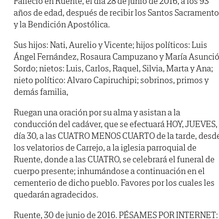
Falleció en Ruente, el día 28 de junio de 2016, a los 93
años de edad, después de recibir los Santos Sacrament
y la Bendición Apostólica.
Sus hijos: Nati, Aurelio y Vicente; hijos políticos: Luis
Ángel Fernández, Rosaura Campuzano y María Asunci
Sordo; nietos: Luis, Carlos, Raquel, Silvia, Marta y Ana;
nieto político: Alvaro Capiruchipi; sobrinos, primos y
demás familia,
Ruegan una oración por su alma y asistan a la
conducción del cadáver, que se efectuará HOY, JUEVES,
día 30, a las CUATRO MENOS CUARTO de la tarde, desd
los velatorios de Carrejo, a la iglesia parroquial de
Ruente, donde a las CUATRO, se celebrará el funeral de
cuerpo presente; inhumándose a continuación en el
cementerio de dicho pueblo. Favores por los cuales les
quedarán agradecidos.
Ruente, 30 de junio de 2016. PÉSAMES POR INTERNET: