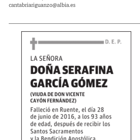
cantabriariguanzo@albia.es