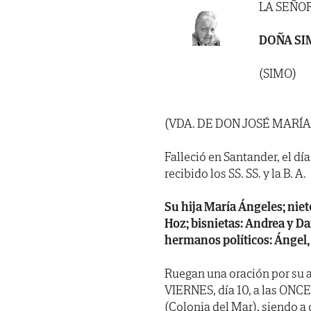
LA SEÑO
DOÑA S
(SIMO)
(VDA. DE DON JOSÉ MARÍ
Falleció en Santander, el dí
recibido los SS. SS. y la B. A.
Su hija María Ángeles; nieto
Hoz; bisnietas: Andrea y Da
hermanos políticos: Ángel, 
Ruegan una oración por su a
VIERNES, día 10, a las ONCE
(Colonia del Mar), siendo a