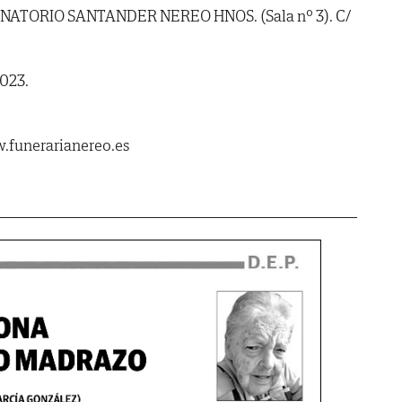
: TANATORIO SANTANDER NEREO HNOS. (Sala nº 3). C/
2023.
.funerarianereo.es