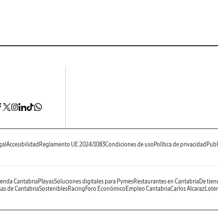
gal
Accesibilidad
Reglamento UE 2024/1083
Condiciones de uso
Política de privacidad
Publ
enda Cantabria
Playas
Soluciones digitales para Pymes
Restaurantes en Cantabria
De tien
as de Cantabria
Sostenibles
Racing
Foro Económico
Empleo Cantabria
Carlos Alcaraz
Loter