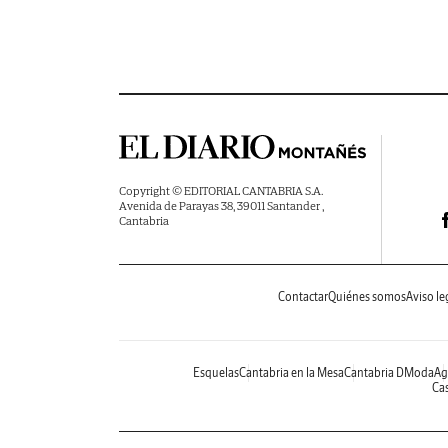
Copyright © EDITORIAL CANTABRIA S.A.
Avenida de Parayas 38, 39011 Santander ,
Cantabria
Contactar
Quiénes somos
Aviso le
Esquelas
Cantabria en la Mesa
Cantabria DModa
Ag
Cas