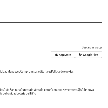
Descargar la app
App Store
Google Play
icidad
Mapa web
Compromisos editoriales
Política de cookies
das
Guía Sanitaria
Puntos de Venta
Talento Cantabria
Hemeroteca
STARTinnova
ía de Navidad
Lotería del Niño