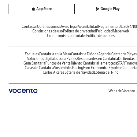
App Store
Google Play
Contactar
Quiénes somos
Aviso legal
Accesibilidad
Reglamento UE 2024/10
Condiciones de uso
Política de privacidad
Publicidad
Mapa web
Compromisos editoriales
Política de cookies
Esquelas
Cantabria en la Mesa
Cantabria DModa
Agenda Cantabria
Playas
Soluciones digitales para Pymes
Restaurantes en Cantabria
De tiendas
Guía Sanitaria
Puntos de Venta
Talento Cantabria
Hemeroteca
STARTinnov
Casas de Cantabria
Sostenibles
Racing
Foro Económico
Empleo Cantabria
Carlos Alcaraz
Lotería de Navidad
Lotería del Niño
Webs de Vocento