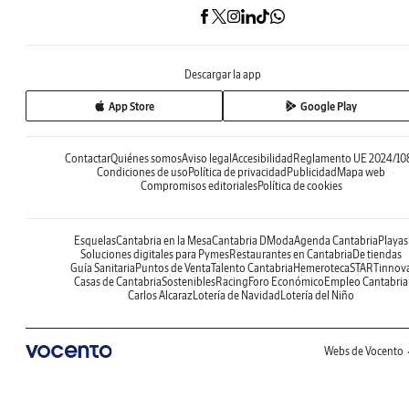
Descargar la app
App Store
Google Play
Contactar
Quiénes somos
Aviso legal
Accesibilidad
Reglamento UE 2024/10
Condiciones de uso
Política de privacidad
Publicidad
Mapa web
Compromisos editoriales
Política de cookies
Esquelas
Cantabria en la Mesa
Cantabria DModa
Agenda Cantabria
Playas
Soluciones digitales para Pymes
Restaurantes en Cantabria
De tiendas
Guía Sanitaria
Puntos de Venta
Talento Cantabria
Hemeroteca
STARTinnov
Casas de Cantabria
Sostenibles
Racing
Foro Económico
Empleo Cantabria
Carlos Alcaraz
Lotería de Navidad
Lotería del Niño
Webs de Vocento