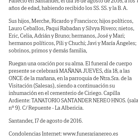
Falleció en Santander, el día 16 de agosto de 2016, a los 
años de edad, habiendo recibido los SS. SS. y la B. A.
Sus hijos, Merche, Ricardo y Francisco; hijos políticos,
Lauro Ceballos, Paqui Rabadan y Silvya Rivero; nietos,
Eric, Celia, Adrián y Bruno; hermanos, José y Mari;
hermanos políticos, Pili y Chuchi; Javi y María Ángeles;
sobrinos, primos y demás familia,
Ruegan una oración por su alma. El funeral de cuerpo
presente se celebrará MAÑANA JUEVES, día 18, a las
ONCE de la mañana, en la parroquia de Ntra.Sra. de la
Visitación (Salesas), siendo a continuación su
inhumación en el cementerio de Ciriego. Capilla
Ardiente: TANATORIO SANTANDER NEREO HNOS. (sal
nº 9). C/ Repuente - La Albericia.
Santander, 17 de agosto de 2016.
Condolencias Internet: www.funerarianereo.es