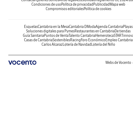
Condiciones de uso
Política de privacidad
Publicidad
Mapa web
Compromisos editoriales
Política de cookies
Esquelas
Cantabria en la Mesa
Cantabria DModa
Agenda Cantabria
Playas
Soluciones digitales para Pymes
Restaurantes en Cantabria
De tiendas
Guía Sanitaria
Puntos de Venta
Talento Cantabria
Hemeroteca
STARTinnov
Casas de Cantabria
Sostenibles
Racing
Foro Económico
Empleo Cantabria
Carlos Alcaraz
Lotería de Navidad
Lotería del Niño
Webs de Vocento