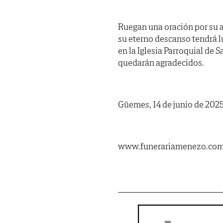
Ruegan una oración por su a
su eterno descanso tendrá 
en la Iglesia Parroquial de 
quedarán agradecidos.
Güemes, 14 de junio de 2025
www.funerariamenezo.co