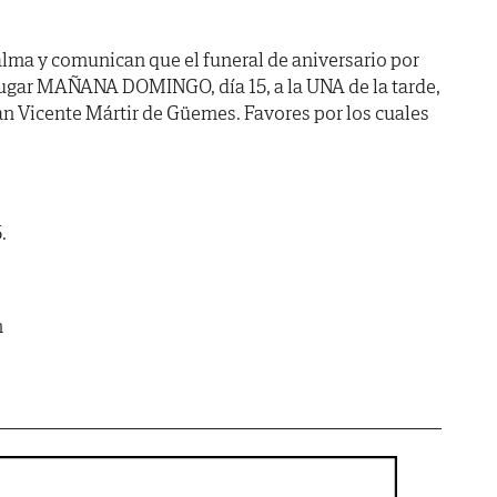
lma y comunican que el funeral de aniversario por
lugar MAÑANA DOMINGO, día 15, a la UNA de la tarde,
San Vicente Mártir de Güemes. Favores por los cuales
.
m