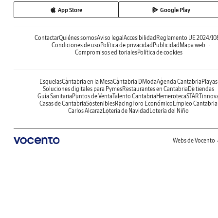
App Store
Google Play
Contactar
Quiénes somos
Aviso legal
Accesibilidad
Reglamento UE 2024/10
Condiciones de uso
Política de privacidad
Publicidad
Mapa web
Compromisos editoriales
Política de cookies
Esquelas
Cantabria en la Mesa
Cantabria DModa
Agenda Cantabria
Playas
Soluciones digitales para Pymes
Restaurantes en Cantabria
De tiendas
Guía Sanitaria
Puntos de Venta
Talento Cantabria
Hemeroteca
STARTinnov
Casas de Cantabria
Sostenibles
Racing
Foro Económico
Empleo Cantabria
Carlos Alcaraz
Lotería de Navidad
Lotería del Niño
Webs de Vocento