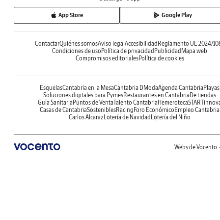
App Store
Google Play
Contactar
Quiénes somos
Aviso legal
Accesibilidad
Reglamento UE 2024/10
Condiciones de uso
Política de privacidad
Publicidad
Mapa web
Compromisos editoriales
Política de cookies
Esquelas
Cantabria en la Mesa
Cantabria DModa
Agenda Cantabria
Playas
Soluciones digitales para Pymes
Restaurantes en Cantabria
De tiendas
Guía Sanitaria
Puntos de Venta
Talento Cantabria
Hemeroteca
STARTinnov
Casas de Cantabria
Sostenibles
Racing
Foro Económico
Empleo Cantabria
Carlos Alcaraz
Lotería de Navidad
Lotería del Niño
Webs de Vocento