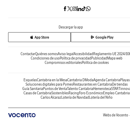
Descargar la app
App Store
Google Play
Contactar
Quiénes somos
Aviso legal
Accesibilidad
Reglamento UE 2024/10
Condiciones de uso
Política de privacidad
Publicidad
Mapa web
Compromisos editoriales
Política de cookies
Esquelas
Cantabria en la Mesa
Cantabria DModa
Agenda Cantabria
Playas
Soluciones digitales para Pymes
Restaurantes en Cantabria
De tiendas
Guía Sanitaria
Puntos de Venta
Talento Cantabria
Hemeroteca
STARTinnov
Casas de Cantabria
Sostenibles
Racing
Foro Económico
Empleo Cantabria
Carlos Alcaraz
Lotería de Navidad
Lotería del Niño
Webs de Vocento