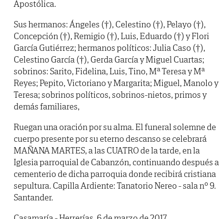
Apostólica.
Sus hermanos: Ángeles (†), Celestino (†), Pelayo (†),
Concepción (†), Remigio (†), Luis, Eduardo (†) y Flori
García Gutiérrez; hermanos políticos: Julia Caso (†),
Celestino García (†), Gerda García y Miguel Cuartas;
sobrinos: Sarito, Fidelina, Luis, Tino, Mª Teresa y Mª
Reyes; Pepito, Victoriano y Margarita; Miguel, Manolo y
Teresa; sobrinos políticos, sobrinos-nietos, primos y
demás familiares,
Ruegan una oración por su alma. El funeral solemne de
cuerpo presente por su eterno descanso se celebrará
MAÑANA MARTES, a las CUATRO de la tarde, en la
Iglesia parroquial de Cabanzón, continuando después a
cementerio de dicha parroquia donde recibirá cristiana
sepultura. Capilla Ardiente: Tanatorio Nereo - sala nº 9.
Santander.
Casamaría - Herrerías, 6 de marzo de 2017.