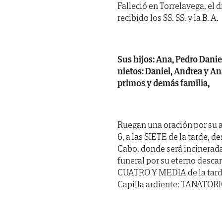
Falleció en Torrelavega, el 
recibido los SS. SS. y la B. A.
Sus hijos: Ana, Pedro Daniel
nietos: Daniel, Andrea y An
primos y demás familia,
Ruegan una oración por su 
6, a las SIETE de la tarde, 
Cabo, donde será incinerada
funeral por su eterno desca
CUATRO Y MEDIA de la tarde,
Capilla ardiente: TANATORI