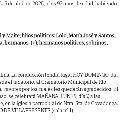
día 5 de abril de 2025, a los 92 años de edad, habiendo
 y Maite; hijos políticos: Lolo, María José y Santos;
a; hermanos: (†); hermanos políticos, sobrinos,
alma. La conducción tendrá lugar HOY, DOMINGO, día
desde el tanatorio, al Crematorio Municipal de Río
. Favores por los cuales les quedarán agradecidos. El
nso, se celebrará MAÑANA, LUNES, día 7, a las
 en la iglesia parroquial de Ntra. Sra. de Covadonga.
O DE VILLAPRESENTE (sala nº 1).