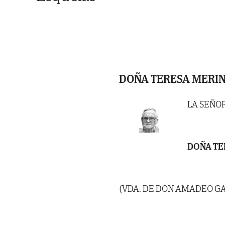
DOÑA TERESA MERI
LA SEÑO
DOÑA TE
(VDA. DE DON AMADEO G