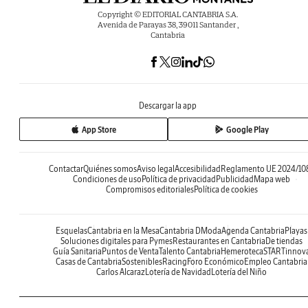
Copyright © EDITORIAL CANTABRIA S.A.
Avenida de Parayas 38, 39011 Santander ,
Cantabria
Descargar la app
App Store
Google Play
Contactar
Quiénes somos
Aviso legal
Accesibilidad
Reglamento UE 2024/10
Condiciones de uso
Política de privacidad
Publicidad
Mapa web
Compromisos editoriales
Política de cookies
Esquelas
Cantabria en la Mesa
Cantabria DModa
Agenda Cantabria
Playas
Soluciones digitales para Pymes
Restaurantes en Cantabria
De tiendas
Guía Sanitaria
Puntos de Venta
Talento Cantabria
Hemeroteca
STARTinnov
Casas de Cantabria
Sostenibles
Racing
Foro Económico
Empleo Cantabria
Carlos Alcaraz
Lotería de Navidad
Lotería del Niño