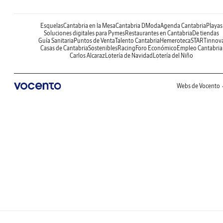
Esquelas
Cantabria en la Mesa
Cantabria DModa
Agenda Cantabria
Playas
Soluciones digitales para Pymes
Restaurantes en Cantabria
De tiendas
Guía Sanitaria
Puntos de Venta
Talento Cantabria
Hemeroteca
STARTinnov
Casas de Cantabria
Sostenibles
Racing
Foro Económico
Empleo Cantabria
Carlos Alcaraz
Lotería de Navidad
Lotería del Niño
Webs de Vocento