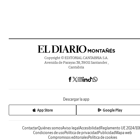
Copyright © EDITORIAL CANTABRIA S.A.
Avenida de Parayas 38, 39011 Santander ,
Cantabria
Descargar la app
App Store
Google Play
Contactar
Quiénes somos
Aviso legal
Accesibilidad
Reglamento UE 2024/10
Condiciones de uso
Política de privacidad
Publicidad
Mapa web
Compromisos editoriales
Política de cookies