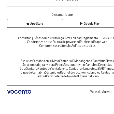
Descargar la app
App Store
Google Play
Contactar
Quiénes somos
Aviso legal
Accesibilidad
Reglamento UE 2024/10
Condiciones de uso
Política de privacidad
Publicidad
Mapa web
Compromisos editoriales
Política de cookies
Esquelas
Cantabria en la Mesa
Cantabria DModa
Agenda Cantabria
Playas
Soluciones digitales para Pymes
Restaurantes en Cantabria
De tiendas
Guía Sanitaria
Puntos de Venta
Talento Cantabria
Hemeroteca
STARTinnov
Casas de Cantabria
Sostenibles
Racing
Foro Económico
Empleo Cantabria
Carlos Alcaraz
Lotería de Navidad
Lotería del Niño
Webs de Vocento