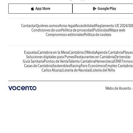
App Store
Google Play
Contactar
Quiénes somos
Aviso legal
Accesibilidad
Reglamento UE 2024/10
Condiciones de uso
Política de privacidad
Publicidad
Mapa web
Compromisos editoriales
Política de cookies
Esquelas
Cantabria en la Mesa
Cantabria DModa
Agenda Cantabria
Playas
Soluciones digitales para Pymes
Restaurantes en Cantabria
De tiendas
Guía Sanitaria
Puntos de Venta
Talento Cantabria
Hemeroteca
STARTinnov
Casas de Cantabria
Sostenibles
Racing
Foro Económico
Empleo Cantabria
Carlos Alcaraz
Lotería de Navidad
Lotería del Niño
Webs de Vocento