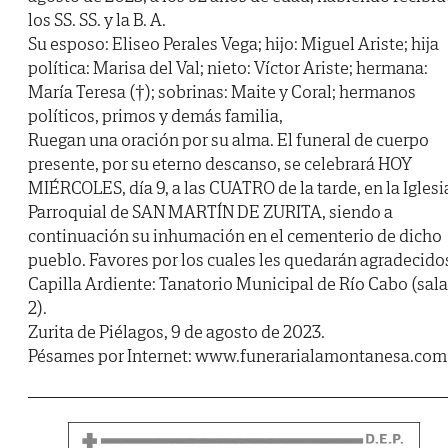
los SS. SS. y la B. A.
Su esposo: Eliseo Perales Vega; hijo: Miguel Ariste; hija
política: Marisa del Val; nieto: Víctor Ariste; hermana:
María Teresa (†); sobrinas: Maite y Coral; hermanos
políticos, primos y demás familia,
Ruegan una oración por su alma. El funeral de cuerpo
presente, por su eterno descanso, se celebrará HOY
MIÉRCOLES, día 9, a las CUATRO de la tarde, en la Iglesi
Parroquial de SAN MARTÍN DE ZURITA, siendo a
continuación su inhumación en el cementerio de dicho
pueblo. Favores por los cuales les quedarán agradecido
Capilla Ardiente: Tanatorio Municipal de Río Cabo (sala
2).
Zurita de Piélagos, 9 de agosto de 2023.
Pésames por Internet: www.funerarialamontanesa.com