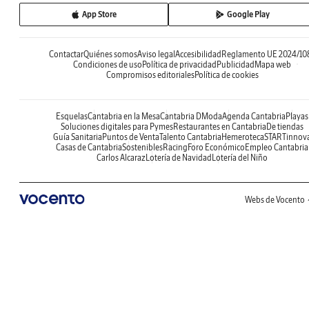
App Store
Google Play
Contactar
Quiénes somos
Aviso legal
Accesibilidad
Reglamento UE 2024/10
Condiciones de uso
Política de privacidad
Publicidad
Mapa web
Compromisos editoriales
Política de cookies
Esquelas
Cantabria en la Mesa
Cantabria DModa
Agenda Cantabria
Playas
Soluciones digitales para Pymes
Restaurantes en Cantabria
De tiendas
Guía Sanitaria
Puntos de Venta
Talento Cantabria
Hemeroteca
STARTinnov
Casas de Cantabria
Sostenibles
Racing
Foro Económico
Empleo Cantabria
Carlos Alcaraz
Lotería de Navidad
Lotería del Niño
Webs de Vocento