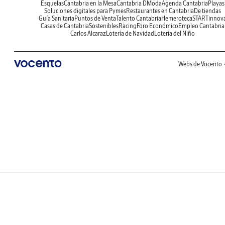
Esquelas
Cantabria en la Mesa
Cantabria DModa
Agenda Cantabria
Playas
Soluciones digitales para Pymes
Restaurantes en Cantabria
De tiendas
Guía Sanitaria
Puntos de Venta
Talento Cantabria
Hemeroteca
STARTinnov
Casas de Cantabria
Sostenibles
Racing
Foro Económico
Empleo Cantabria
Carlos Alcaraz
Lotería de Navidad
Lotería del Niño
Webs de Vocento