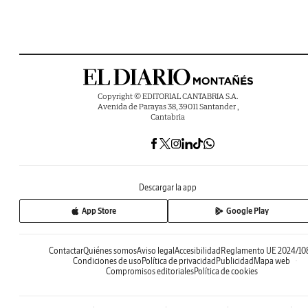
Copyright © EDITORIAL CANTABRIA S.A.
Avenida de Parayas 38, 39011 Santander ,
Cantabria
Descargar la app
App Store
Google Play
Contactar
Quiénes somos
Aviso legal
Accesibilidad
Reglamento UE 2024/10
Condiciones de uso
Política de privacidad
Publicidad
Mapa web
Compromisos editoriales
Política de cookies