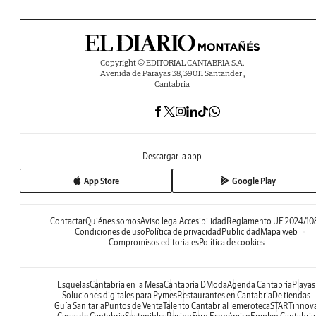
Copyright © EDITORIAL CANTABRIA S.A.
Avenida de Parayas 38, 39011 Santander ,
Cantabria
Descargar la app
App Store
Google Play
Contactar
Quiénes somos
Aviso legal
Accesibilidad
Reglamento UE 2024/10
Condiciones de uso
Política de privacidad
Publicidad
Mapa web
Compromisos editoriales
Política de cookies
Esquelas
Cantabria en la Mesa
Cantabria DModa
Agenda Cantabria
Playas
Soluciones digitales para Pymes
Restaurantes en Cantabria
De tiendas
Guía Sanitaria
Puntos de Venta
Talento Cantabria
Hemeroteca
STARTinnov