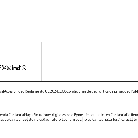
gal
Accesibilidad
Reglamento UE 2024/1083
Condiciones de uso
Política de privacidad
Publ
enda Cantabria
Playas
Soluciones digitales para Pymes
Restaurantes en Cantabria
De tien
as de Cantabria
Sostenibles
Racing
Foro Económico
Empleo Cantabria
Carlos Alcaraz
Loter