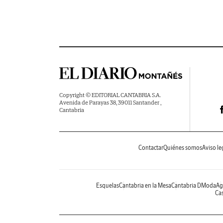
Copyright © EDITORIAL CANTABRIA S.A.
Avenida de Parayas 38, 39011 Santander ,
Cantabria
Contactar
Quiénes somos
Aviso le
Esquelas
Cantabria en la Mesa
Cantabria DModa
Ag
Cas