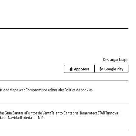
Descargar la app
App Store
Google Play
icidad
Mapa web
Compromisos editoriales
Política de cookies
das
Guía Sanitaria
Puntos de Venta
Talento Cantabria
Hemeroteca
STARTinnova
ía de Navidad
Lotería del Niño