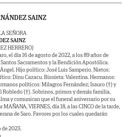
RNÁNDEZ SAINZ
 LA SEÑORA
DEZ SAINZ
REZ HERRERO)
ro, el día 16 de agosto de 2022, a los 89 años de
 Santos Sacramentos y la Bendición Apostólica.
 Ángel. Hijo político: José Luis Samperio. Nietos:
lítico: Dinu Cazacu. Bisnieta: Valentina. Hermanos:
ermanos políticos: Milagros Fernández; Isauro (†) y
el Robledo (†). Sobrinos, primos y demás familia,
lma y comunican que el funeral aniversario por su
r MAÑANA, VIERNES, día 18, a las CINCO de la tarde,
Llerana de Saro. Favores por los cuales quedarán
o de 2023.
m