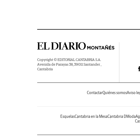
Copyright © EDITORIAL CANTABRIA S.A.
Avenida de Parayas 38, 39011 Santander ,
Cantabria
Contactar
Quiénes somos
Aviso le
Esquelas
Cantabria en la Mesa
Cantabria DModa
Ag
Cas