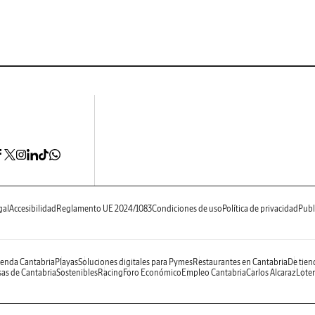
gal
Accesibilidad
Reglamento UE 2024/1083
Condiciones de uso
Política de privacidad
Publ
enda Cantabria
Playas
Soluciones digitales para Pymes
Restaurantes en Cantabria
De tien
as de Cantabria
Sostenibles
Racing
Foro Económico
Empleo Cantabria
Carlos Alcaraz
Loter