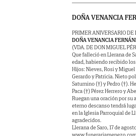
DOÑA VENANCIA FE
PRIMER ANIVERSARIO DE
DOÑA VENANCIA FERNÁN
(VDA. DE DON MIGUEL PÉ
Que falleció en Llerana de Sa
edad, habiendo recibido los
Hijos: Nieves, Rosi y Miguel
Gerardo y Patricia. Nieto po
Saturnino (†) y Pedro (†). H
Paca (†) Pérez Herrero y Ab
Ruegan una oración por su a
eterno descanso tendrá luga
en la Iglesia Parroquial de 
agradecidos.
Llerana de Saro, 17 de agost
www.funerariamenezo.co