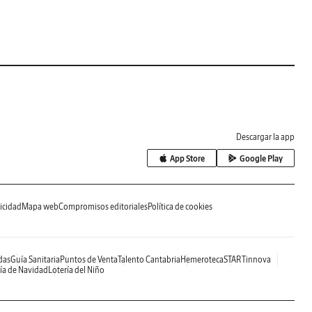
Descargar la app
App Store
Google Play
icidad
Mapa web
Compromisos editoriales
Política de cookies
das
Guía Sanitaria
Puntos de Venta
Talento Cantabria
Hemeroteca
STARTinnova
ía de Navidad
Lotería del Niño