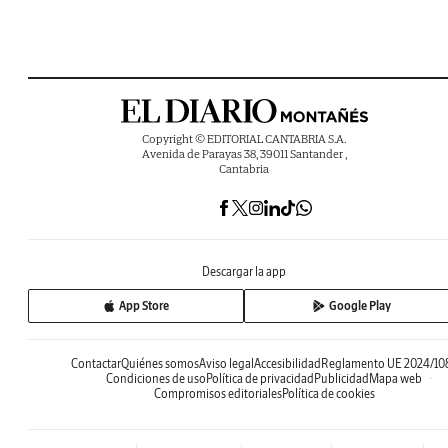
Copyright © EDITORIAL CANTABRIA S.A.
Avenida de Parayas 38, 39011 Santander ,
Cantabria
Descargar la app
App Store
Google Play
Contactar
Quiénes somos
Aviso legal
Accesibilidad
Reglamento UE 2024/10
Condiciones de uso
Política de privacidad
Publicidad
Mapa web
Compromisos editoriales
Política de cookies