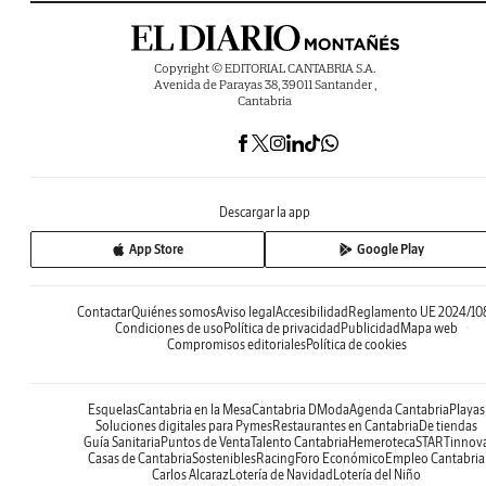
Copyright © EDITORIAL CANTABRIA S.A.
Avenida de Parayas 38, 39011 Santander ,
Cantabria
Descargar la app
App Store
Google Play
Contactar
Quiénes somos
Aviso legal
Accesibilidad
Reglamento UE 2024/10
Condiciones de uso
Política de privacidad
Publicidad
Mapa web
Compromisos editoriales
Política de cookies
Esquelas
Cantabria en la Mesa
Cantabria DModa
Agenda Cantabria
Playas
Soluciones digitales para Pymes
Restaurantes en Cantabria
De tiendas
Guía Sanitaria
Puntos de Venta
Talento Cantabria
Hemeroteca
STARTinnov
Casas de Cantabria
Sostenibles
Racing
Foro Económico
Empleo Cantabria
Carlos Alcaraz
Lotería de Navidad
Lotería del Niño