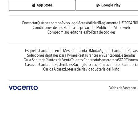
App Store
Google Play
Contactar
Quiénes somos
Aviso legal
Accesibilidad
Reglamento UE 2024/10
Condiciones de uso
Política de privacidad
Publicidad
Mapa web
Compromisos editoriales
Política de cookies
Esquelas
Cantabria en la Mesa
Cantabria DModa
Agenda Cantabria
Playas
Soluciones digitales para Pymes
Restaurantes en Cantabria
De tiendas
Guía Sanitaria
Puntos de Venta
Talento Cantabria
Hemeroteca
STARTinnov
Casas de Cantabria
Sostenibles
Racing
Foro Económico
Empleo Cantabria
Carlos Alcaraz
Lotería de Navidad
Lotería del Niño
Webs de Vocento