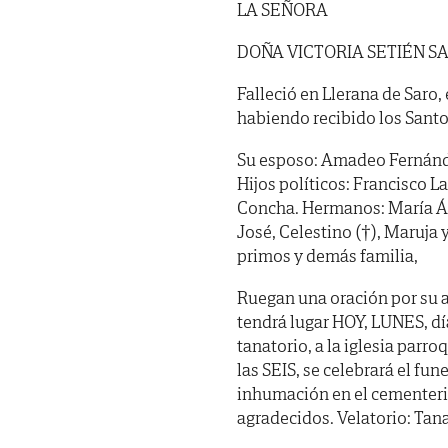
LA SEÑORA
DOÑA VICTORIA SETIÉN S
Falleció en Llerana de Saro, 
habiendo recibido los Santo
Su esposo: Amadeo Fernánde
Hijos políticos: Francisco L
Concha. Hermanos: María Áng
José, Celestino (†), Maruja 
primos y demás familia,
Ruegan una oración por su 
tendrá lugar HOY, LUNES, día
tanatorio, a la iglesia parr
las SEIS, se celebrará el fu
inhumación en el cementerio
agradecidos. Velatorio: Tana