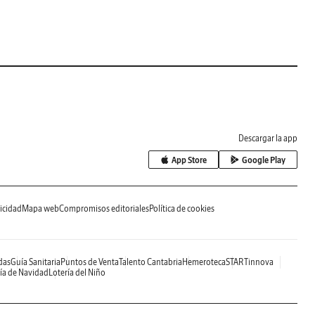
Descargar la app
App Store
Google Play
icidad
Mapa web
Compromisos editoriales
Política de cookies
das
Guía Sanitaria
Puntos de Venta
Talento Cantabria
Hemeroteca
STARTinnova
ía de Navidad
Lotería del Niño