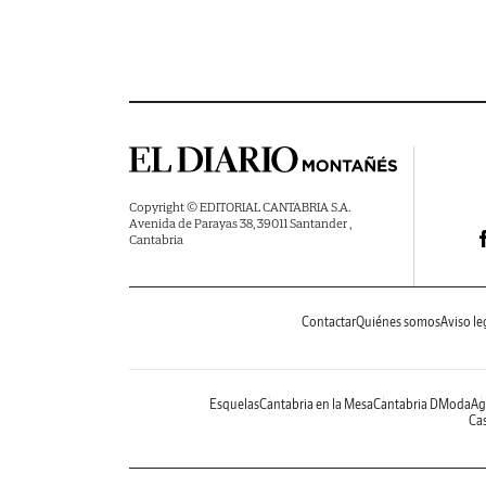
Copyright © EDITORIAL CANTABRIA S.A.
Avenida de Parayas 38, 39011 Santander ,
Cantabria
Contactar
Quiénes somos
Aviso le
Esquelas
Cantabria en la Mesa
Cantabria DModa
Ag
Cas