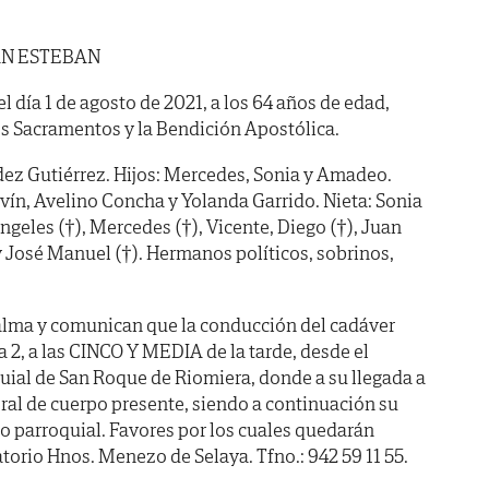
AN ESTEBAN
el día 1 de agosto de 2021, a los 64 años de edad,
s Sacramentos y la Bendición Apostólica.
z Gutiérrez. Hijos: Mercedes, Sonia y Amadeo.
avín, Avelino Concha y Yolanda Garrido. Nieta: Sonia
eles (†), Mercedes (†), Vicente, Diego (†), Juan
y José Manuel (†). Hermanos políticos, sobrinos,
alma y comunican que la conducción del cadáver
 2, a las CINCO Y MEDIA de la tarde, desde el
oquial de San Roque de Riomiera, donde a su llegada a
neral de cuerpo presente, siendo a continuación su
 parroquial. Favores por los cuales quedarán
torio Hnos. Menezo de Selaya. Tfno.: 942 59 11 55.