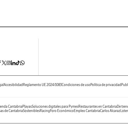
gal
Accesibilidad
Reglamento UE 2024/1083
Condiciones de uso
Política de privacidad
Publ
enda Cantabria
Playas
Soluciones digitales para Pymes
Restaurantes en Cantabria
De tien
as de Cantabria
Sostenibles
Racing
Foro Económico
Empleo Cantabria
Carlos Alcaraz
Loter