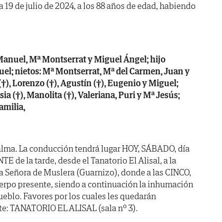
día 19 de julio de 2024, a los 88 años de edad, habiendo
 Manuel, Mª Montserrat y Miguel Ángel; hijo
guel; nietos: Mª Montserrat, Mª del Carmen, Juan y
†), Lorenzo (†), Agustín (†), Eugenio y Miguel;
ia (†), Manolita (†), Valeriana, Puri y Mª Jesús;
amilia,
alma. La conducción tendrá lugar HOY, SÁBADO, día
 de la tarde, desde el Tanatorio El Alisal, a la
ra Señora de Muslera (Guarnizo), donde a las CINCO,
cuerpo presente, siendo a continuación la inhumación
ueblo. Favores por los cuales les quedarán
te: TANATORIO EL ALISAL (sala nº 3).