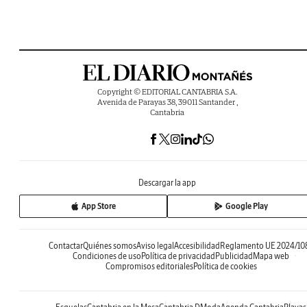
Copyright © EDITORIAL CANTABRIA S.A.
Avenida de Parayas 38, 39011 Santander ,
Cantabria
Descargar la app
App Store
Google Play
Contactar
Quiénes somos
Aviso legal
Accesibilidad
Reglamento UE 2024/10
Condiciones de uso
Política de privacidad
Publicidad
Mapa web
Compromisos editoriales
Política de cookies