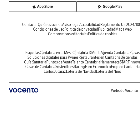
App Store
Google Play
Contactar
Quiénes somos
Aviso legal
Accesibilidad
Reglamento UE 2024/10
Condiciones de uso
Política de privacidad
Publicidad
Mapa web
Compromisos editoriales
Política de cookies
Esquelas
Cantabria en la Mesa
Cantabria DModa
Agenda Cantabria
Playas
Soluciones digitales para Pymes
Restaurantes en Cantabria
De tiendas
Guía Sanitaria
Puntos de Venta
Talento Cantabria
Hemeroteca
STARTinnov
Casas de Cantabria
Sostenibles
Racing
Foro Económico
Empleo Cantabria
Carlos Alcaraz
Lotería de Navidad
Lotería del Niño
Webs de Vocento