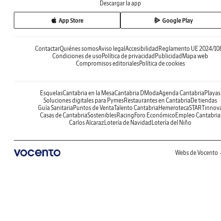
Descargar la app
App Store
Google Play
Contactar
Quiénes somos
Aviso legal
Accesibilidad
Reglamento UE 2024/10
Condiciones de uso
Política de privacidad
Publicidad
Mapa web
Compromisos editoriales
Política de cookies
Esquelas
Cantabria en la Mesa
Cantabria DModa
Agenda Cantabria
Playas
Soluciones digitales para Pymes
Restaurantes en Cantabria
De tiendas
Guía Sanitaria
Puntos de Venta
Talento Cantabria
Hemeroteca
STARTinnov
Casas de Cantabria
Sostenibles
Racing
Foro Económico
Empleo Cantabria
Carlos Alcaraz
Lotería de Navidad
Lotería del Niño
Webs de Vocento