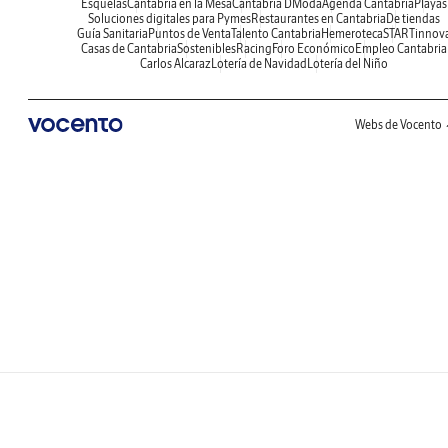
Esquelas
Cantabria en la Mesa
Cantabria DModa
Agenda Cantabria
Playas
Soluciones digitales para Pymes
Restaurantes en Cantabria
De tiendas
Guía Sanitaria
Puntos de Venta
Talento Cantabria
Hemeroteca
STARTinnov
Casas de Cantabria
Sostenibles
Racing
Foro Económico
Empleo Cantabria
Carlos Alcaraz
Lotería de Navidad
Lotería del Niño
Webs de Vocento