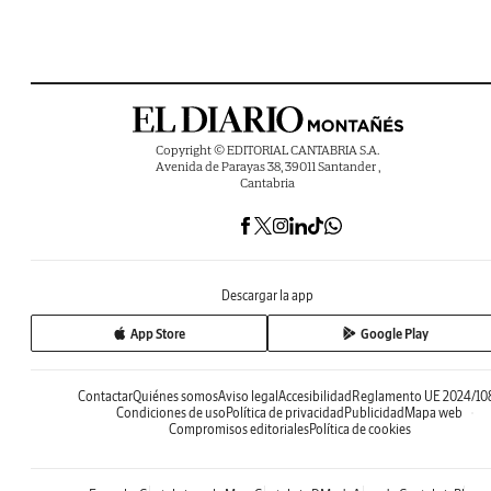
Copyright © EDITORIAL CANTABRIA S.A.
Avenida de Parayas 38, 39011 Santander ,
Cantabria
Descargar la app
App Store
Google Play
Contactar
Quiénes somos
Aviso legal
Accesibilidad
Reglamento UE 2024/10
Condiciones de uso
Política de privacidad
Publicidad
Mapa web
Compromisos editoriales
Política de cookies