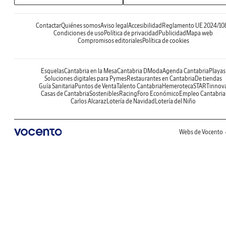
Contactar
Quiénes somos
Aviso legal
Accesibilidad
Reglamento UE 2024/10
Condiciones de uso
Política de privacidad
Publicidad
Mapa web
Compromisos editoriales
Política de cookies
Esquelas
Cantabria en la Mesa
Cantabria DModa
Agenda Cantabria
Playas
Soluciones digitales para Pymes
Restaurantes en Cantabria
De tiendas
Guía Sanitaria
Puntos de Venta
Talento Cantabria
Hemeroteca
STARTinnov
Casas de Cantabria
Sostenibles
Racing
Foro Económico
Empleo Cantabria
Carlos Alcaraz
Lotería de Navidad
Lotería del Niño
Webs de Vocento