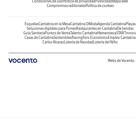
Condiciones de uso
Política de privacidad
Publicidad
Mapa web
Compromisos editoriales
Política de cookies
Esquelas
Cantabria en la Mesa
Cantabria DModa
Agenda Cantabria
Playas
Soluciones digitales para Pymes
Restaurantes en Cantabria
De tiendas
Guía Sanitaria
Puntos de Venta
Talento Cantabria
Hemeroteca
STARTinnov
Casas de Cantabria
Sostenibles
Racing
Foro Económico
Empleo Cantabria
Carlos Alcaraz
Lotería de Navidad
Lotería del Niño
Webs de Vocento