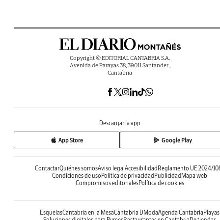
Copyright © EDITORIAL CANTABRIA S.A.
Avenida de Parayas 38, 39011 Santander ,
Cantabria
Descargar la app
App Store
Google Play
Contactar
Quiénes somos
Aviso legal
Accesibilidad
Reglamento UE 2024/10
Condiciones de uso
Política de privacidad
Publicidad
Mapa web
Compromisos editoriales
Política de cookies
Esquelas
Cantabria en la Mesa
Cantabria DModa
Agenda Cantabria
Playas
Soluciones digitales para Pymes
Restaurantes en Cantabria
De tiendas