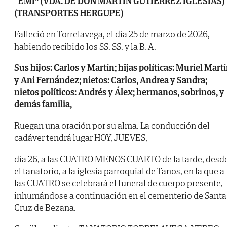
“EMI” (VDA. DE DON MARTÍN GUTIÉRREZ IGLESIAS)
(TRANSPORTES HERGUPE)
Falleció en Torrelavega, el día 25 de marzo de 2026,
habiendo recibido los SS. SS. y la B. A.
Sus hijos: Carlos y Martín; hijas políticas: Muriel Mart
y Ani Fernández; nietos: Carlos,
Andrea y Sandra;
nietos políticos: Andrés y Álex; hermanos, sobrinos, y
demás familia,
Ruegan una oración por su alma. La conducción del
cadáver tendrá lugar HOY, JUEVES,
día 26, a las CUATRO MENOS CUARTO de la tarde, desd
el tanatorio, a la iglesia parroquial de Tanos, en la que a
las CUATRO se celebrará el funeral de cuerpo presente,
inhumándose a continuación en el cementerio de Santa
Cruz de Bezana.