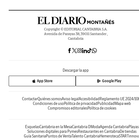
Copyright © EDITORIAL CANTABRIA S.A.
Avenida de Parayas 38, 39011 Santander ,
Cantabria
Descargar la app
App Store
Google Play
Contactar
Quiénes somos
Aviso legal
Accesibilidad
Reglamento UE 2024/10
Condiciones de uso
Política de privacidad
Publicidad
Mapa web
Compromisos editoriales
Política de cookies
Esquelas
Cantabria en la Mesa
Cantabria DModa
Agenda Cantabria
Playas
Soluciones digitales para Pymes
Restaurantes en Cantabria
De tiendas
Guía Sanitaria
Puntos de Venta
Talento Cantabria
Hemeroteca
STARTinnov