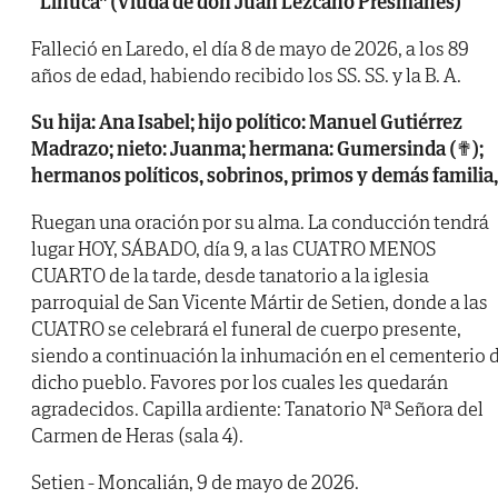
“Linuca” (Viuda de don Juan Lezcano Presmanes)
Falleció en Laredo, el día 8 de mayo de 2026, a los 89
años de edad, habiendo recibido los SS. SS. y la B. A.
Su hija: Ana Isabel; hijo político: Manuel Gutiérrez
Madrazo; nieto: Juanma; hermana: Gumersinda (✟);
hermanos políticos, sobrinos, primos y demás familia,
Ruegan una oración por su alma. La conducción tendrá
lugar HOY, SÁBADO, día 9, a las CUATRO MENOS
CUARTO de la tarde, desde tanatorio a la iglesia
parroquial de San Vicente Mártir de Setien, donde a las
CUATRO se celebrará el funeral de cuerpo presente,
siendo a continuación la inhumación en el cementerio 
dicho pueblo. Favores por los cuales les quedarán
agradecidos. Capilla ardiente: Tanatorio Nª Señora del
Carmen de Heras (sala 4).
Setien - Moncalián, 9 de mayo de 2026.