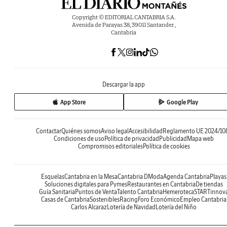
Copyright © EDITORIAL CANTABRIA S.A.
Avenida de Parayas 38, 39011 Santander ,
Cantabria
Descargar la app
App Store
Google Play
Contactar
Quiénes somos
Aviso legal
Accesibilidad
Reglamento UE 2024/10
Condiciones de uso
Política de privacidad
Publicidad
Mapa web
Compromisos editoriales
Política de cookies
Esquelas
Cantabria en la Mesa
Cantabria DModa
Agenda Cantabria
Playas
Soluciones digitales para Pymes
Restaurantes en Cantabria
De tiendas
Guía Sanitaria
Puntos de Venta
Talento Cantabria
Hemeroteca
STARTinnov
Casas de Cantabria
Sostenibles
Racing
Foro Económico
Empleo Cantabria
Carlos Alcaraz
Lotería de Navidad
Lotería del Niño