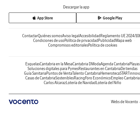
Descargar la app
App Store
Google Play
Contactar
Quiénes somos
Aviso legal
Accesibilidad
Reglamento UE 2024/10
Condiciones de uso
Política de privacidad
Publicidad
Mapa web
Compromisos editoriales
Política de cookies
Esquelas
Cantabria en la Mesa
Cantabria DModa
Agenda Cantabria
Playas
Soluciones digitales para Pymes
Restaurantes en Cantabria
De tiendas
Guía Sanitaria
Puntos de Venta
Talento Cantabria
Hemeroteca
STARTinnov
Casas de Cantabria
Sostenibles
Racing
Foro Económico
Empleo Cantabria
Carlos Alcaraz
Lotería de Navidad
Lotería del Niño
Webs de Vocento