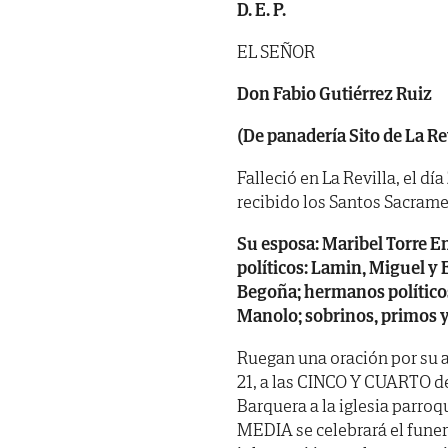
D. E. P.
EL SEÑOR
Don Fabio Gutiérrez Ruiz
(De panadería Sito de La Re
Falleció en La Revilla, el dí
recibido los Santos Sacramen
Su esposa: Maribel Torre En
políticos: Lamin, Miguel y
Begoña; hermanos políticos:
Manolo; sobrinos, primos y
Ruegan una oración por su 
21, a las CINCO Y CUARTO de 
Barquera a la iglesia parroq
MEDIA se celebrará el funer