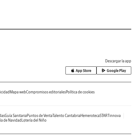
Descargar la app
App Store
Google Play
icidad
Mapa web
Compromisos editoriales
Política de cookies
das
Guía Sanitaria
Puntos de Venta
Talento Cantabria
Hemeroteca
STARTinnova
ía de Navidad
Lotería del Niño