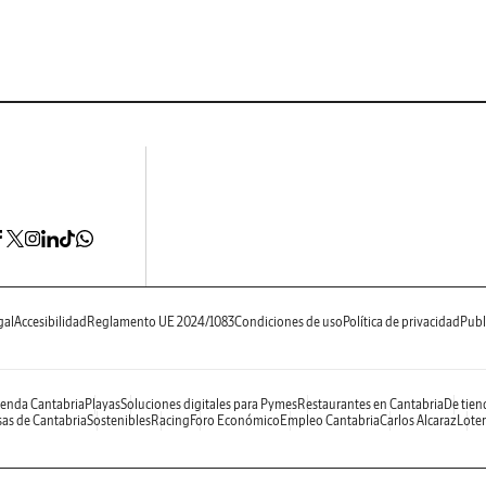
gal
Accesibilidad
Reglamento UE 2024/1083
Condiciones de uso
Política de privacidad
Publ
enda Cantabria
Playas
Soluciones digitales para Pymes
Restaurantes en Cantabria
De tien
as de Cantabria
Sostenibles
Racing
Foro Económico
Empleo Cantabria
Carlos Alcaraz
Loter