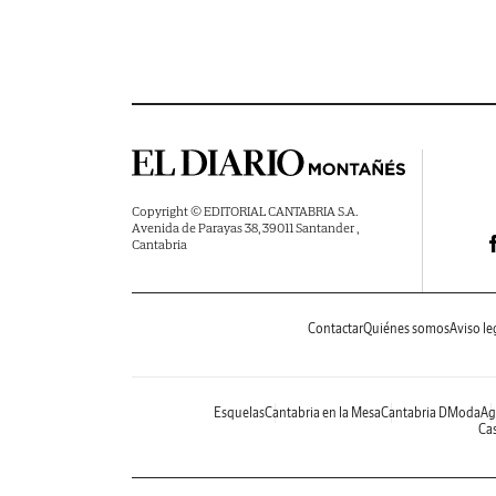
Copyright © EDITORIAL CANTABRIA S.A.
Avenida de Parayas 38, 39011 Santander ,
Cantabria
Contactar
Quiénes somos
Aviso le
Esquelas
Cantabria en la Mesa
Cantabria DModa
Ag
Cas