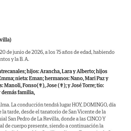
villa)
a 20 de junio de 2026, a los 75 años de edad, habiendo
tos y la B. A.
trecanales; hijos: Arancha, Lara y Alberto; hijos
 Emma; nieta: Eman; hermanos: Nano, Mari Paz y
 Manoli, Fonso(✟), Jose (✟); y José Torre; tío:
 demás familia,
alma. La conducción tendrá lugar HOY, DOMINGO, día
la tarde, desde el tanatorio de San Vicente de la
uial San Pedro de La Revilla, donde a las CINCO Y
al de cuerpo presente, siendo a continuación la