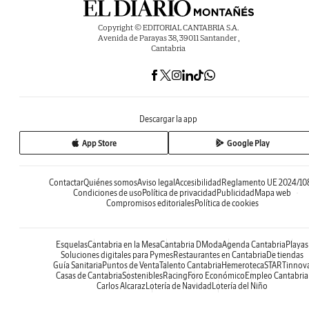
Copyright © EDITORIAL CANTABRIA S.A.
Avenida de Parayas 38, 39011 Santander ,
Cantabria
Descargar la app
App Store
Google Play
Contactar
Quiénes somos
Aviso legal
Accesibilidad
Reglamento UE 2024/10
Condiciones de uso
Política de privacidad
Publicidad
Mapa web
Compromisos editoriales
Política de cookies
Esquelas
Cantabria en la Mesa
Cantabria DModa
Agenda Cantabria
Playas
Soluciones digitales para Pymes
Restaurantes en Cantabria
De tiendas
Guía Sanitaria
Puntos de Venta
Talento Cantabria
Hemeroteca
STARTinnov
Casas de Cantabria
Sostenibles
Racing
Foro Económico
Empleo Cantabria
Carlos Alcaraz
Lotería de Navidad
Lotería del Niño