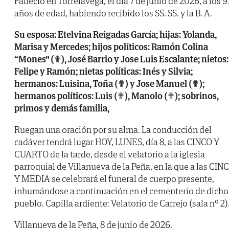
Falleció en Torrelavega, el día 7 de junio de 2026, a los 9
años de edad, habiendo recibido los SS. SS. y la B. A.
Su esposa: Etelvina Reigadas García; hijas: Yolanda,
Marisa y Mercedes; hijos políticos: Ramón Colina
“Mones” (✟), José Barrio y Jose Luis Escalante; nietos:
Felipe y Ramón; nietas políticas: Inés y Silvia;
hermanos: Luisina, Toña (✟) y Jose Manuel (✟);
hermanos políticos: Luis (✟), Manolo (✟); sobrinos,
primos y demás familia,
Ruegan una oración por su alma. La conducción del
cadáver tendrá lugar HOY, LUNES, día 8, a las CINCO Y
CUARTO de la tarde, desde el velatorio a la iglesia
parroquial de Villanueva de la Peña, en la que a las CIN
Y MEDIA se celebrará el funeral de cuerpo presente,
inhumándose a continuación en el cementerio de dicho
pueblo. Capilla ardiente: Velatorio de Carrejo (sala nº 2)
Villanueva de la Peña, 8 de junio de 2026.