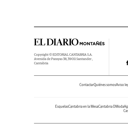
Copyright © EDITORIAL CANTABRIA S.A.
Avenida de Parayas 38, 39011 Santander ,
Cantabria
Contactar
Quiénes somos
Aviso le
Esquelas
Cantabria en la Mesa
Cantabria DModa
Ag
Cas