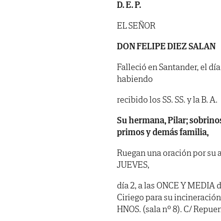
D. E. P.
EL SEÑOR
DON FELIPE DIEZ SALAN
Falleció en Santander, el dí
habiendo
recibido los SS. SS. y la B. A.
Su hermana, Pilar; sobrinos
primos y demás familia,
Ruegan una oración por su a
JUEVES,
día 2, a las ONCE Y MEDIA d
Ciriego para su incinerac
HNOS. (sala nº 8). C/ Repuen