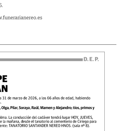
6.
.funerarianereo.es