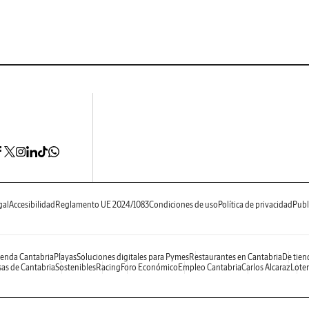
gal
Accesibilidad
Reglamento UE 2024/1083
Condiciones de uso
Política de privacidad
Publ
enda Cantabria
Playas
Soluciones digitales para Pymes
Restaurantes en Cantabria
De tien
as de Cantabria
Sostenibles
Racing
Foro Económico
Empleo Cantabria
Carlos Alcaraz
Loter