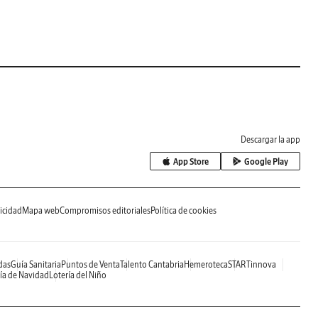
Descargar la app
App Store
Google Play
icidad
Mapa web
Compromisos editoriales
Política de cookies
das
Guía Sanitaria
Puntos de Venta
Talento Cantabria
Hemeroteca
STARTinnova
ía de Navidad
Lotería del Niño