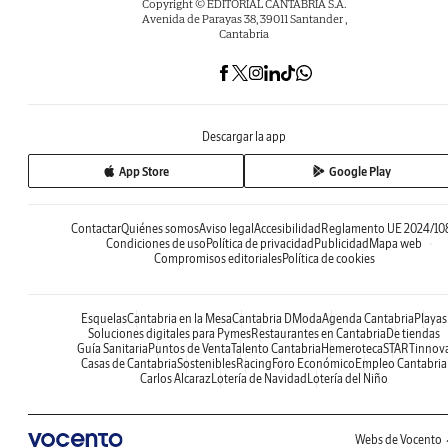
Copyright © EDITORIAL CANTABRIA S.A.
Avenida de Parayas 38, 39011 Santander ,
Cantabria
Descargar la app
App Store
Google Play
Contactar
Quiénes somos
Aviso legal
Accesibilidad
Reglamento UE 2024/10
Condiciones de uso
Política de privacidad
Publicidad
Mapa web
Compromisos editoriales
Política de cookies
Esquelas
Cantabria en la Mesa
Cantabria DModa
Agenda Cantabria
Playas
Soluciones digitales para Pymes
Restaurantes en Cantabria
De tiendas
Guía Sanitaria
Puntos de Venta
Talento Cantabria
Hemeroteca
STARTinnov
Casas de Cantabria
Sostenibles
Racing
Foro Económico
Empleo Cantabria
Carlos Alcaraz
Lotería de Navidad
Lotería del Niño
Webs de Vocento