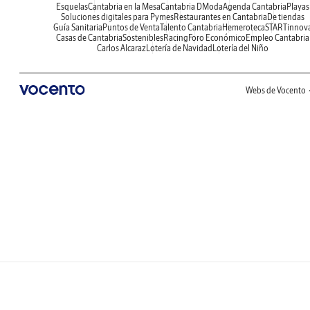
Esquelas
Cantabria en la Mesa
Cantabria DModa
Agenda Cantabria
Playas
Soluciones digitales para Pymes
Restaurantes en Cantabria
De tiendas
Guía Sanitaria
Puntos de Venta
Talento Cantabria
Hemeroteca
STARTinnov
Casas de Cantabria
Sostenibles
Racing
Foro Económico
Empleo Cantabria
Carlos Alcaraz
Lotería de Navidad
Lotería del Niño
Webs de Vocento