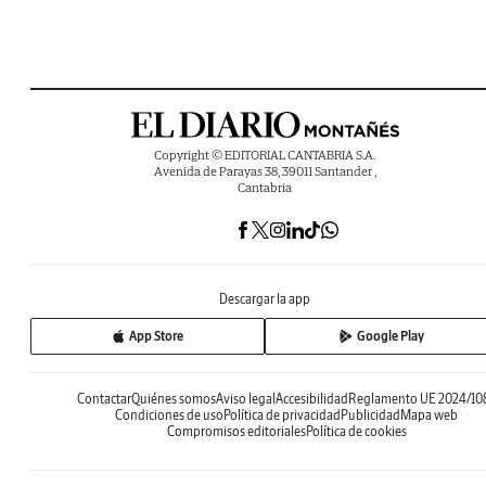
Copyright © EDITORIAL CANTABRIA S.A.
Avenida de Parayas 38, 39011 Santander ,
Cantabria
Descargar la app
App Store
Google Play
Contactar
Quiénes somos
Aviso legal
Accesibilidad
Reglamento UE 2024/10
Condiciones de uso
Política de privacidad
Publicidad
Mapa web
Compromisos editoriales
Política de cookies