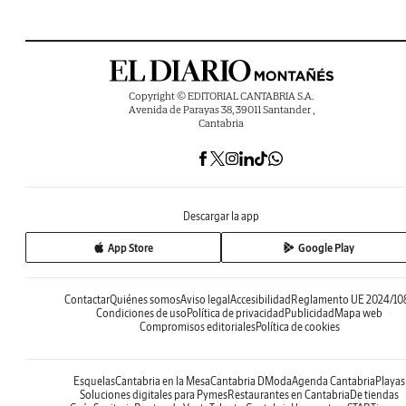
Copyright © EDITORIAL CANTABRIA S.A.
Avenida de Parayas 38, 39011 Santander ,
Cantabria
Descargar la app
App Store
Google Play
Contactar
Quiénes somos
Aviso legal
Accesibilidad
Reglamento UE 2024/10
Condiciones de uso
Política de privacidad
Publicidad
Mapa web
Compromisos editoriales
Política de cookies
Esquelas
Cantabria en la Mesa
Cantabria DModa
Agenda Cantabria
Playas
Soluciones digitales para Pymes
Restaurantes en Cantabria
De tiendas