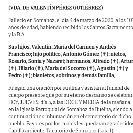
(VDA. DE VALENTÍN PÉREZ GUTIÉRREZ)
Falleció en Somahoz, el día 4 de marzo de 2026, a los 10
años de edad, habiendo recibido los Santos Sacrament
y la B.A.
Sus hijos, Valentín, María del Carmen y Andrés
Francisco; hijo político, Antonio Gómez (✟); nietos,
Rosario, Sonia y Nazaret; hermanos, Alfredo (✟), Artu
(✟), Hilario (✟), María del Socorro (✟), Agustín (✟) y
Pedro (✟); bisnietos, sobrinos y demás familia,
Ruegan una oración por su alma y asistan al funeral de
cuerpo presente que por su eterno descanso se celebrar
HOY, JUEVES, día 5, a las DOCE Y MEDIA de la mañana,
en la Iglesia Parroquial de Somahoz de Buelna, siendo a
continuación su inhumación en el cementerio de dicho
pueblo. Favores por los cuales les quedarán agradecido
Capilla ardiente: Tanatorio de Somahoz (sala 1).