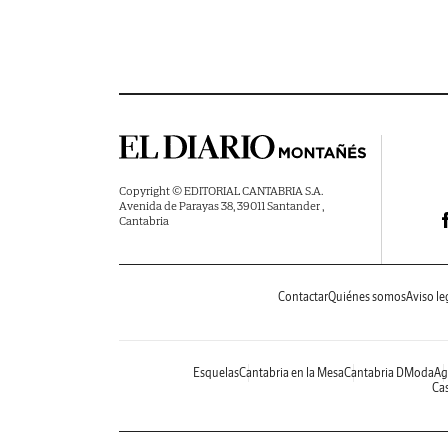
Copyright © EDITORIAL CANTABRIA S.A.
Avenida de Parayas 38, 39011 Santander ,
Cantabria
Contactar
Quiénes somos
Aviso le
Esquelas
Cantabria en la Mesa
Cantabria DModa
Ag
Cas