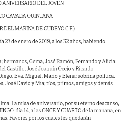
 ANIVERSARIO DEL JOVEN
CO CAVADA QUINTANA
 DEL MARINA DE CUDEYO C.F.)
día 27 de enero de 2019, a los 32 años, habiendo
a; hermanos, Gema, José Ramón, Fernando y Alicia;
el Castillo, José Joaquín Ocejo y Ricardo
iego, Eva, Miguel, Mario y Elena; sobrina política,
os, José David y Mía; tíos, primos, amigos y demás
lma. La misa de aniversario, por su eterno descanso,
NGO, día 14, a las ONCE Y CUARTO de la mañana, en
chas. Favores por los cuales les quedarán