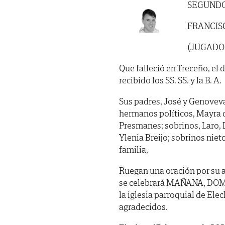
SEGUNDO
FRANCIS
(JUGADOR
Que falleció en Treceño, el 
recibido los SS. SS. y la B. A.
Sus padres, José y Genovev
hermanos políticos, Mayra d
Presmanes; sobrinos, Laro, D
Ylenia Breijo; sobrinos niet
familia,
Ruegan una oración por su a
se celebrará MAÑANA, DOMI
la iglesia parroquial de Ele
agradecidos.