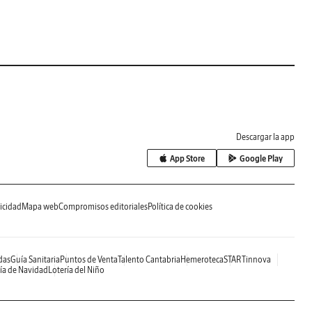
Descargar la app
App Store
Google Play
icidad
Mapa web
Compromisos editoriales
Política de cookies
das
Guía Sanitaria
Puntos de Venta
Talento Cantabria
Hemeroteca
STARTinnova
ía de Navidad
Lotería del Niño