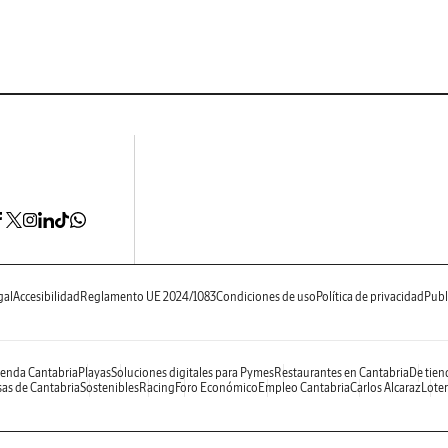
gal
Accesibilidad
Reglamento UE 2024/1083
Condiciones de uso
Política de privacidad
Publ
enda Cantabria
Playas
Soluciones digitales para Pymes
Restaurantes en Cantabria
De tien
as de Cantabria
Sostenibles
Racing
Foro Económico
Empleo Cantabria
Carlos Alcaraz
Loter