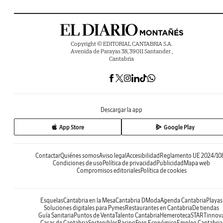
Copyright © EDITORIAL CANTABRIA S.A.
Avenida de Parayas 38, 39011 Santander ,
Cantabria
Descargar la app
App Store
Google Play
Contactar
Quiénes somos
Aviso legal
Accesibilidad
Reglamento UE 2024/10
Condiciones de uso
Política de privacidad
Publicidad
Mapa web
Compromisos editoriales
Política de cookies
Esquelas
Cantabria en la Mesa
Cantabria DModa
Agenda Cantabria
Playas
Soluciones digitales para Pymes
Restaurantes en Cantabria
De tiendas
Guía Sanitaria
Puntos de Venta
Talento Cantabria
Hemeroteca
STARTinnov
Casas de Cantabria
Sostenibles
Racing
Foro Económico
Empleo Cantabria