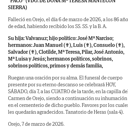
“PACO” (VDO. DE DOÑA Mª TERESA MANTECÓN
SIERRA)
Falleció en Orejo, el día 6 de marzo de 2026, a los 86 añ
de edad, habiendo recibido los SS. SS. y la B. A.
Su hija: Valvanuz; hijo político: José Mª Narciso;
hermanos: Juan Manuel (✟), Luis (✟), Consuelo (✟),
Salvador (✟), Clotilde, Mª Teresa, Pilar, José Antonio,
Mª Luisa y Jesús; hermanos políticos, sobrinos,
sobrinos políticos, primos y demás familia,
Ruegan una oración por su alma. El funeral de cuerpo
presente por su eterno descanso se celebrará HOY,
SÁBADO, día 7, a las CUATRO de la tarde, en la capilla de
Carmen de Orejo, siendo a continuación su inhumación
en el cementerio de dicho pueblo. Favores por los cuale
les quedarán agradecidos. Tanatorio de Heras (sala 4).
Orejo, 7 de marzo de 2026.