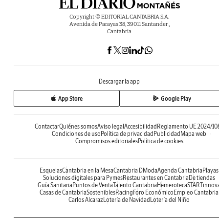
Copyright © EDITORIAL CANTABRIA S.A.
Avenida de Parayas 38, 39011 Santander ,
Cantabria
Descargar la app
App Store
Google Play
Contactar
Quiénes somos
Aviso legal
Accesibilidad
Reglamento UE 2024/10
Condiciones de uso
Política de privacidad
Publicidad
Mapa web
Compromisos editoriales
Política de cookies
Esquelas
Cantabria en la Mesa
Cantabria DModa
Agenda Cantabria
Playas
Soluciones digitales para Pymes
Restaurantes en Cantabria
De tiendas
Guía Sanitaria
Puntos de Venta
Talento Cantabria
Hemeroteca
STARTinnov
Casas de Cantabria
Sostenibles
Racing
Foro Económico
Empleo Cantabria
Carlos Alcaraz
Lotería de Navidad
Lotería del Niño