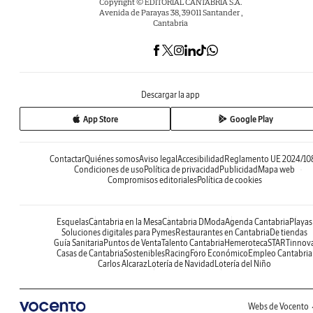
Copyright © EDITORIAL CANTABRIA S.A.
Avenida de Parayas 38, 39011 Santander ,
Cantabria
Descargar la app
App Store
Google Play
Contactar
Quiénes somos
Aviso legal
Accesibilidad
Reglamento UE 2024/10
Condiciones de uso
Política de privacidad
Publicidad
Mapa web
Compromisos editoriales
Política de cookies
Esquelas
Cantabria en la Mesa
Cantabria DModa
Agenda Cantabria
Playas
Soluciones digitales para Pymes
Restaurantes en Cantabria
De tiendas
Guía Sanitaria
Puntos de Venta
Talento Cantabria
Hemeroteca
STARTinnov
Casas de Cantabria
Sostenibles
Racing
Foro Económico
Empleo Cantabria
Carlos Alcaraz
Lotería de Navidad
Lotería del Niño
Webs de Vocento