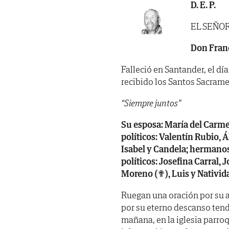
D. E. P.
EL SEÑO
Don Fran
Falleció en Santander, el dí
recibido los Santos Sacrame
“Siempre juntos”
Su esposa: María del Carmen 
políticos: Valentín Rubio, 
Isabel y Candela; hermanos
políticos: Josefina Carral,
Moreno (✟), Luis y Nativid
Ruegan una oración por su 
por su eterno descanso tend
mañana, en la iglesia parroq