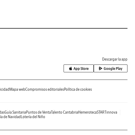
Descargar la app
App Store
Google Play
icidad
Mapa web
Compromisos editoriales
Política de cookies
das
Guía Sanitaria
Puntos de Venta
Talento Cantabria
Hemeroteca
STARTinnova
ía de Navidad
Lotería del Niño