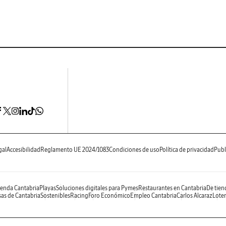
gal
Accesibilidad
Reglamento UE 2024/1083
Condiciones de uso
Política de privacidad
Publ
enda Cantabria
Playas
Soluciones digitales para Pymes
Restaurantes en Cantabria
De tien
as de Cantabria
Sostenibles
Racing
Foro Económico
Empleo Cantabria
Carlos Alcaraz
Loter