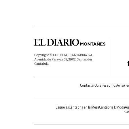
Copyright © EDITORIAL CANTABRIA S.A.
Avenida de Parayas 38, 39011 Santander ,
Cantabria
Contactar
Quiénes somos
Aviso le
Esquelas
Cantabria en la Mesa
Cantabria DModa
Ag
Cas