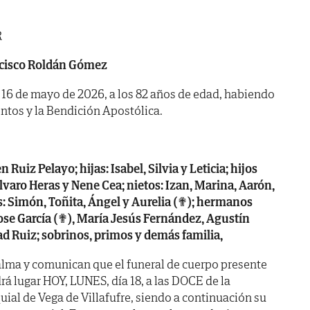
R
cisco Roldán Gómez
a 16 de mayo de 2026, a los 82 años de edad, habiendo
ntos y la Bendición Apostólica.
Ruiz Pelayo; hijas: Isabel, Silvia y Leticia; hijos
Álvaro Heras y Nene Cea; nietos: Izan, Marina, Aarón,
: Simón, Toñita, Ángel y Aurelia (✟); hermanos
 Jose García (✟), María Jesús Fernández, Agustín
ad Ruiz; sobrinos, primos y demás familia,
alma y comunican que el funeral de cuerpo presente
rá lugar HOY, LUNES, día 18, a las DOCE de la
uial de Vega de Villafufre, siendo a continuación su